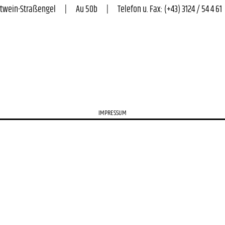
n-Straßengel      |      Au 50b      |      Telefon u. Fax: (+43) 3124 / 54 4 61      
IMPRESSUM