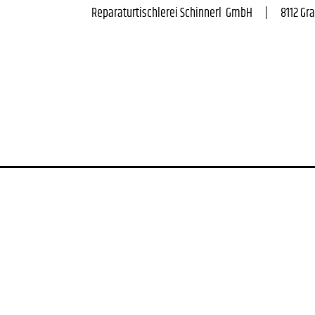
Reparaturtischlerei Schinnerl  GmbH      |      8112 Gratwei