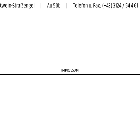
n-Straßengel      |      Au 50b      |      Telefon u. Fax: (+43) 3124 / 54 4 61      
IMPRESSUM