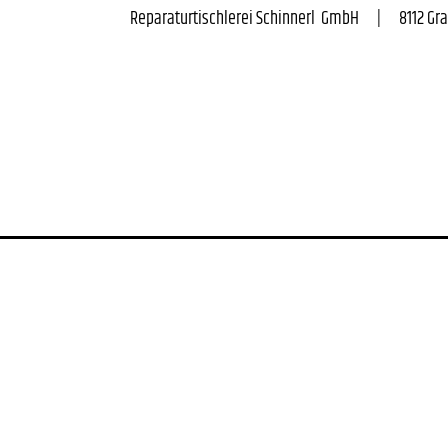
Reparaturtischlerei Schinnerl  GmbH      |      8112 Gratwei